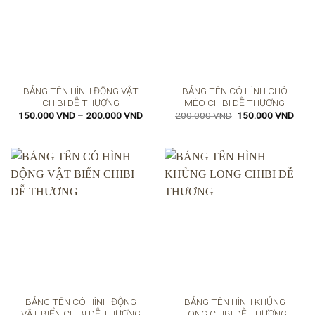
BẢNG TÊN HÌNH ĐỘNG VẬT
BẢNG TÊN CÓ HÌNH CHÓ
CHIBI DỄ THƯƠNG
MÈO CHIBI DỄ THƯƠNG
Khoảng
Giá
Giá
150.000
VND
–
200.000
VND
200.000
VND
150.000
VND
giá:
gốc
hiện
từ
là:
tại
150.000 VND
200.000 VND.
là:
đến
150.
200.000 VND
BẢNG TÊN CÓ HÌNH ĐỘNG
BẢNG TÊN HÌNH KHỦNG
VẬT BIỂN CHIBI DỄ THƯƠNG
LONG CHIBI DỄ THƯƠNG