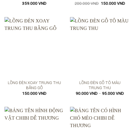
Giá
Giá
359.000
VND
200.000
VND
150.000
VND
gốc
hiện
là:
tại
200.000 VND.
là:
150.
LỒNG ĐÈN XOAY TRUNG THU
LỒNG ĐÈN GỖ TÔ MÀU
BẰNG GỖ
TRUNG THU
Khoả
150.000
VND
90.000
VND
–
95.000
VND
giá:
từ
90.0
đến
95.0