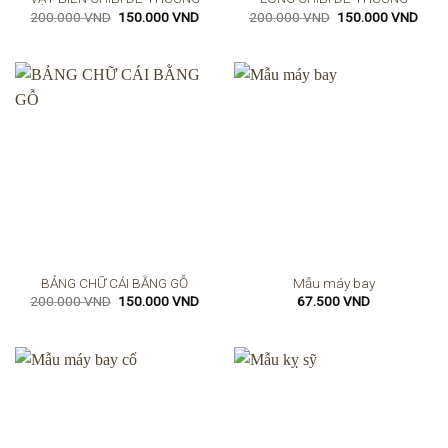
Giá
Giá
Giá
Giá
200.000
VND
150.000
VND
200.000
VND
150.000
VND
gốc
hiện
gốc
hiện
là:
tại
là:
tại
200.000 VND.
là:
200.000 VND.
là:
150.000 VND.
150.
BẢNG CHỮ CÁI BẰNG GỖ
Mẫu máy bay
Giá
Giá
200.000
VND
150.000
VND
67.500
VND
gốc
hiện
là:
tại
200.000 VND.
là:
150.000 VND.