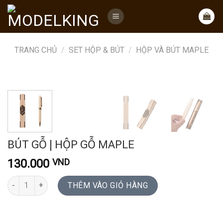
Skip
to
content
TRANG CHỦ
/
SET HỘP & BÚT
/
HỘP VÀ BÚT MAPLE
BÚT GỖ | HỘP GỖ MAPLE
130.000
VND
BÚT GỖ | HỘP GỖ MAPLE số lượng
THÊM VÀO GIỎ HÀNG