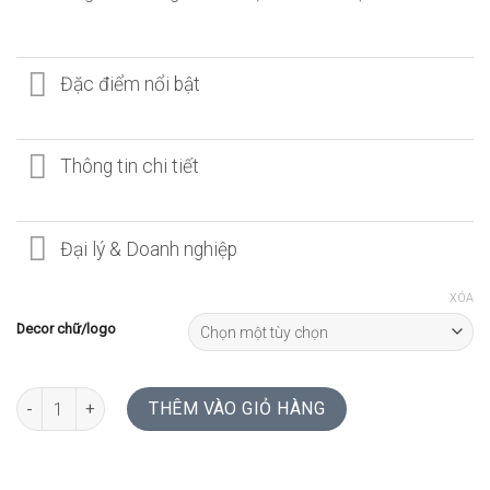
Đặc điểm nổi bật
Thông tin chi tiết
Đại lý & Doanh nghiệp
XÓA
Decor chữ/logo
ĐỒNG HỒ THUẦN GỖ 12 SỐ LA MÃ CÁCH ĐIỆU | MAPLE số lượng
THÊM VÀO GIỎ HÀNG