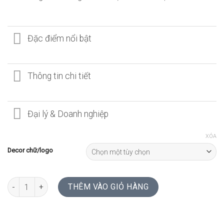
Đặc điểm nổi bật
Thông tin chi tiết
Đại lý & Doanh nghiệp
XÓA
Decor chữ/logo
ĐỒNG HỒ THUẦN GỖ 12 SỐ LA MÃ CÁCH ĐIỆU | WALNUT số lượng
THÊM VÀO GIỎ HÀNG