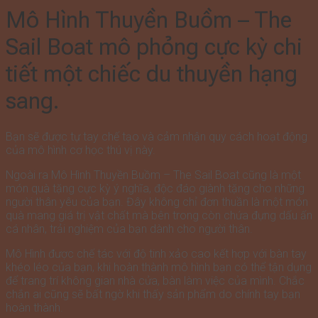
-
Mô Hình Thuyền Buồm – The
The
Sail
Sail Boat mô phỏng cực kỳ chi
Boat
số
tiết một chiếc du thuyền hạng
lượng
sang.
Bạn sẽ được tự tay chế tạo và cảm nhận quy cách hoạt động
của mô hình cơ học thú vị này.
Ngoài ra Mô Hình Thuyền Buồm – The Sail Boat cũng là một
món quà tặng cực kỳ ý nghĩa, độc đáo giành tặng cho những
người thân yêu của bạn. Đây không chỉ đơn thuần là một món
quà mang giá trị vật chất mà bên trong còn chứa đựng dấu ấn
cá nhân, trải nghiệm của bạn dành cho người thân.
Mô Hình được chế tác với độ tinh xảo cao kết hợp với bàn tay
khéo léo của bạn, khi hoàn thành mô hình bạn có thể tận dụng
để trang trí không gian nhà cửa, bàn làm việc của mình. Chắc
chắn ai cũng sẽ bất ngờ khi thấy sản phẩm do chính tay bạn
hoàn thành.