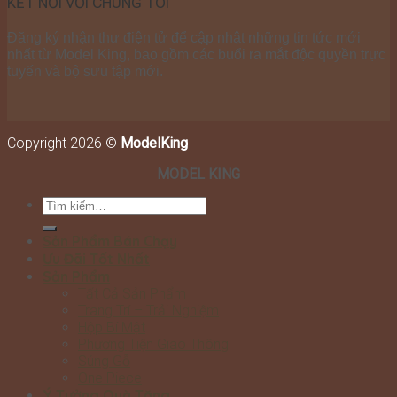
KẾT NỐI VỚI CHÚNG TÔI
Đăng ký nhận thư điện tử để cập nhật những tin tức mới
nhất từ Model King, bao gồm các buổi ra mắt độc quyền trực
tuyến và bộ sưu tập mới.
Copyright 2026 ©
ModelKing
MODEL KING
Tìm
kiếm:
Sản Phẩm Bán Chạy
Ưu Đãi Tốt Nhất
Sản Phẩm
Tất Cả Sản Phẩm
Trang Trí – Trải Nghiệm
Hộp Bí Mật
Phương Tiện Giao Thông
Súng Gỗ
One Piece
Ý Tưởng Quà Tặng