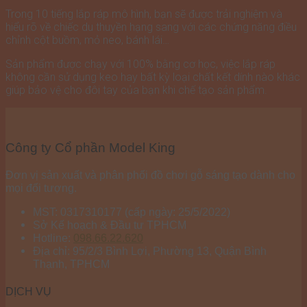
Trong 10 tiếng lắp ráp mô hình, bạn sẽ được trải nghiệm và
hiểu rõ về chiếc du thuyền hạng sang với các chứng năng điều
chỉnh cột buồm, mỏ neo, bánh lái…
Sản phẩm được chạy với 100% bằng cơ học, việc lắp ráp
không cần sử dụng keo hay bất kỳ loại chất kết dính nào khác
giúp bảo vệ cho đôi tay của bạn khi chế tạo sản phẩm.
Công ty Cổ phần Model King
Đơn vị sản xuất và phân phối đồ chơi gỗ sáng tạo dành cho
mọi đối tượng.
MST: 0317310177 (cấp ngày: 25/5/2022)
Sở Kế hoạch & Đầu tư TPHCM
Hotline:
098.66.22.620
Địa chỉ: 95/2/3 Bình Lợi, Phường 13, Quận Bình
Thạnh, TPHCM
DỊCH VỤ