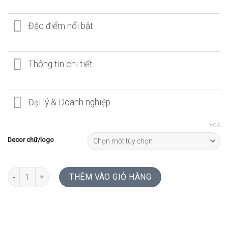
Đặc điểm nổi bật
Thông tin chi tiết
Đại lý & Doanh nghiệp
XÓA
Decor chữ/logo
SỔ GỖ MAPPLE | LÀNG NGHỀ số lượng
THÊM VÀO GIỎ HÀNG