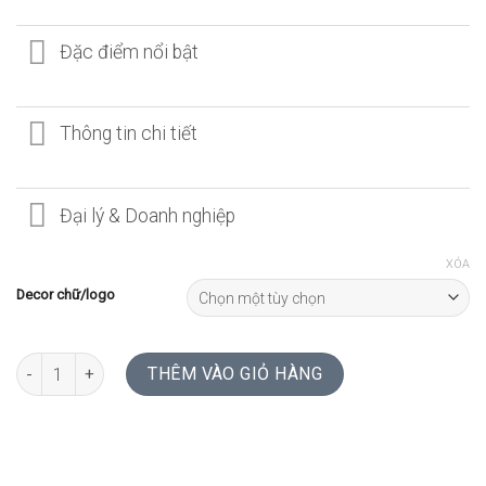
Đặc điểm nổi bật
Thông tin chi tiết
Đại lý & Doanh nghiệp
XÓA
Decor chữ/logo
SỔ GỖ WALNUT | NHÀ THỜ ĐỨC BÀ số lượng
THÊM VÀO GIỎ HÀNG