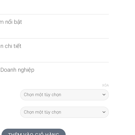
m nổi bật
n chi tiết
& Doanh nghiệp
XÓA
E KẾT HỢP VỚI DA | CỎ BỐN LÁ số lượng
THÊM VÀO GIỎ HÀNG