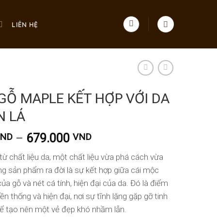
LIÊN HỆ
GỖ MAPLE KẾT HỢP VỚI DA
N LÁ
Khoảng
–
679.000
ND
VND
giá:
ừ chất liệu da, một chất liệu vừa phá cách vừa
từ
ng sản phẩm ra đời là sự kết hợp giữa cái mộc
489.000 VND
ủa gỗ và nét cá tính, hiện đại của da. Đó là điểm
đến
679.000 VND
n thống và hiện đại, nơi sự tĩnh lặng gặp gỡ tinh
ể tạo nên một vẻ đẹp khó nhầm lẫn.