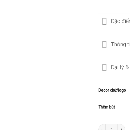
Đặc điể
Thông ti
Đại lý 
Decor chữ/logo
Thêm bút
SỔ TAY GỖ MAPL