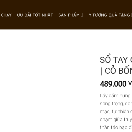
 CHẠY
ƯU ĐÃI TỐT NHẤT
SẢN PHẨM
Ý TƯỞNG QUÀ TẶNG
SỔ TAY 
| CỎ BỐ
489.000
V
Lấy cảm hứng t
sang trọng, dò
mạc, tự nhiên c
chạm giữa truyề
thần táo bạo đ