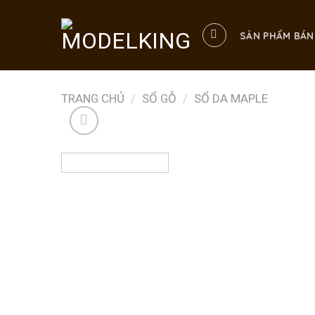
Skip
to
SẢN PHẨM BÁN
content
TRANG CHỦ
/
SỔ GỖ
/
SỔ DA MAPLE