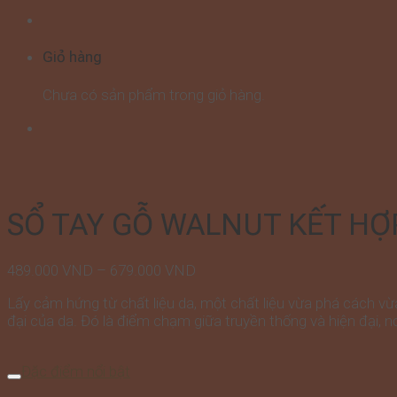
Giỏ hàng
Chưa có sản phẩm trong giỏ hàng.
SỔ TAY GỖ WALNUT KẾT HỢP
Khoảng
489.000
VND
–
679.000
VND
giá:
Lấy cảm hứng từ chất liệu da, một chất liệu vừa phá cách vừa
từ
đại của da. Đó là điểm chạm giữa truyền thống và hiện đại, n
489.000 VND
đến
679.000 VND
Đặc điểm nổi bật