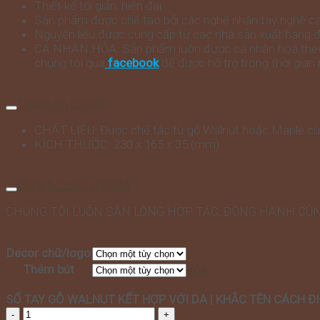
Thiết kế tối giản, hiện đại
Sản phẩm được chế tạo bởi các nghệ nhân tay nghề 
Nguyên liệu được cung cấp từ các nhà sản xuất hàng đ
CÁ NHÂN HÓA: Sản phẩm luôn được cá nhân hoá theo yê
chúng tôi qua
facebook
để được hỗ trợ trong thời gian
Thông tin chi tiết
CHẤT LIỆU: Được chế tác từ gỗ Walnut hoặc Maple cùng 
KÍCH THƯỚC: 230 x 165 x 35 (mm)
Đại lý & Doanh nghiệp
CHÚNG TÔI LUÔN SẴN LÒNG HỢP TÁC, ĐỒNG HÀNH CÙNG
Decor chữ/logo
Thêm bút
Xóa
SỔ TAY GỖ WALNUT KẾT HỢP VỚI DA | KHẮC TÊN CÁCH Đ
SỔ