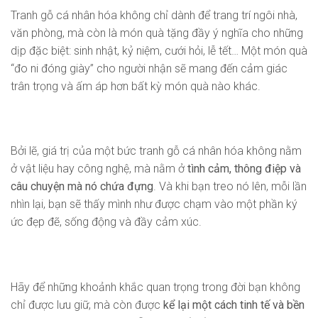
Tranh gỗ cá nhân hóa không chỉ dành để trang trí ngôi nhà,
văn phòng, mà còn là món quà tặng đầy ý nghĩa cho những
dịp đặc biệt: sinh nhật, kỷ niệm, cưới hỏi, lễ tết… Một món quà
“đo ni đóng giày” cho người nhận sẽ mang đến cảm giác
trân trọng và ấm áp hơn bất kỳ món quà nào khác.
Bởi lẽ, giá trị của một bức tranh gỗ cá nhân hóa không nằm
ở vật liệu hay công nghệ, mà nằm ở
tình cảm, thông điệp và
câu chuyện mà nó chứa đựng
. Và khi bạn treo nó lên, mỗi lần
nhìn lại, bạn sẽ thấy mình như được chạm vào một phần ký
ức đẹp đẽ, sống động và đầy cảm xúc.
Hãy để những khoảnh khắc quan trọng trong đời bạn không
chỉ được lưu giữ, mà còn được
kể lại một cách tinh tế và bền