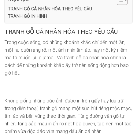
TRANH GỖ CÁ NHÂN HÓA THEO YÊU CẦU
TRANH GỖ IN HÌNH
TRANH GỖ CÁ NHÂN HÓA THEO YÊU CẦU
Trong cuộc sống, có những khoảnh khắc chỉ đến một lần,
một nụ cười rạng rỡ, một ánh nhìn ấm áp, hay một kỷ niệm
mà ta muốn lưu giữ mãi. Và tranh gỗ cá nhân hóa chính là
cách để những khoảnh khắc ấy trở nên sống động hơn bao
giờ hết.
Không giống những bức ảnh được in trên giấy hay lưu trữ
trong điện thoại, tranh gỗ mang một sức hút riêng mộc mạc,
ấm áp và bền vững theo thời gian. Từng đường vân gỗ tự
nhiên, từng sắc màu in ấn rõ nét hòa quyện, tạo nên một tác
phẩm vừa độc đáo vừa mang dấu ấn cá nhân.