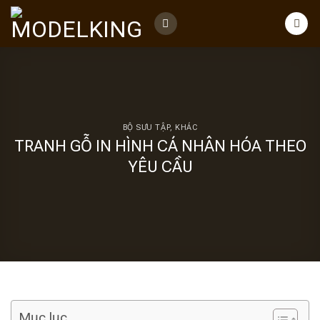
Skip
to
content
BỘ SƯU TẬP
,
KHÁC
TRANH GỖ IN HÌNH CÁ NHÂN HÓA THEO
YÊU CẦU
Mục lục