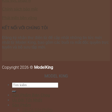
Khu vực pháp lý
Chính sách bảo mật
Phát triển bền vững
KẾT NỐI VỚI CHÚNG TÔI
Đăng ký nhận thư điện tử để cập nhật những tin tức mới
nhất từ Model King, bao gồm các buổi ra mắt độc quyền trực
tuyến và bộ sưu tập mới.
Copyright 2026 ©
ModelKing
MODEL KING
Tìm
kiếm:
Sản Phẩm Bán Chạy
Ưu Đãi Tốt Nhất
Sản Phẩm
Tất Cả Sản Phẩm