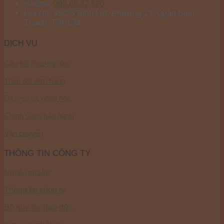
Hotline:
098.66.22.620
Địa chỉ: 95/2/3 Bình Lợi, Phường 13, Quận Bình
Thạnh, TPHCM
DỊCH VỤ
Câu hỏi thường gặp
Theo dõi đơn hàng
Dịch vụ cá nhân hóa
Chính sách bảo hành
Vận chuyển
THÔNG TIN CÔNG TY
Nghề nghiệp
Thông tin công ty
Bộ quy tắc đạo đức