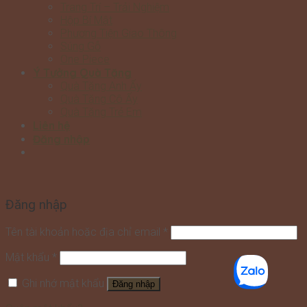
Trang Trí – Trải Nghiệm
Hộp Bí Mật
Phương Tiện Giao Thông
Súng Gỗ
One Piece
Ý Tưởng Quà Tặng
Quà Tặng Anh Ấy
Quà Tặng Cô Ấy
Quà Tặng Trẻ Em
Liên hệ
Đăng nhập
Đăng nhập
Tên tài khoản hoặc địa chỉ email
*
Mật khẩu
*
Ghi nhớ mật khẩu
Đăng nhập