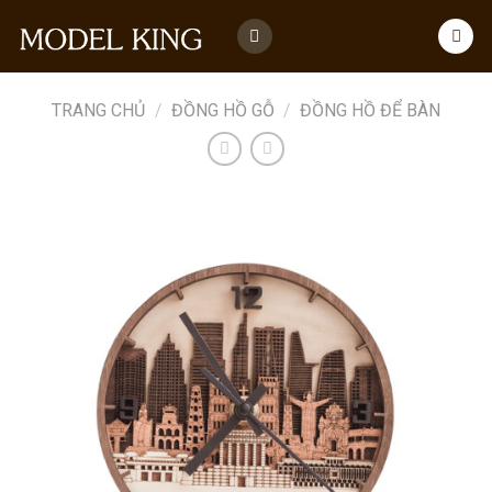
Skip
to
content
TRANG CHỦ
/
ĐỒNG HỒ GỖ
/
ĐỒNG HỒ ĐỂ BÀN